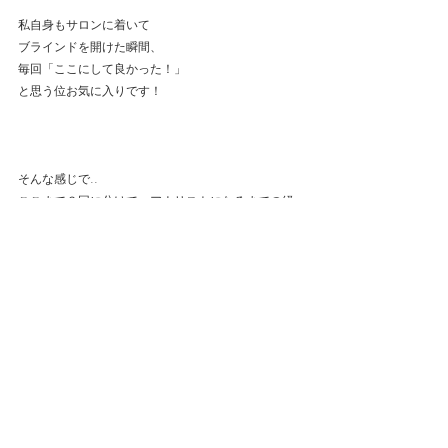
私自身もサロンに着いて
ブラインドを開けた瞬間、
毎回「ここにして良かった！」
と思う位お気に入りです！
そんな感じで..
ここまで３回に分けて、アナリストになるまでの経
緯を超ざっくり書いてみました。
ブログだからこそ書けることも
たくさんあると思うので、
これからはちょこちょこと
ブログもアップできるように
頑張りたいなと思っております..！
コスメのことや