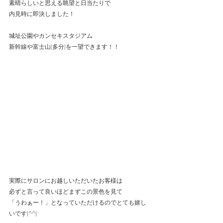
素晴らしいと思える眺望と日当たりで
内見時に即決しました！
城址公園やカンセキスタジアム
新幹線や富士山(多分)を一望できます！！
実際にサロンにお越しいただいたお客様は
必ずと言って良いほどまずこの景色を見て
「うわぁー！」となっていただけるのでとても嬉し
いです(^^)