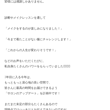
皆様には感謝しかありません。
診断やメイクレッスンを通して
「メイクをするのが楽しみになりました！」
「今まで着たことがない服にチャレンジします！」
「これからの人生が変わりそうです！」
などのお声をいただくたびに、
私自身たくさんのパワーをもらっていました❤️‍🔥❤️‍🔥
3年目に入る今年は、
もっともっと居心地の良い空間で、
皆さんに最高の時間をお届けできるよう
「サロンのアップデート」を計画中です！
まだまだ未定の部分もたくさんあるので
現時点ではハッキリとお伝えできないのですが、